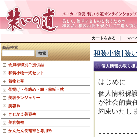
カートをみる
｜
マイ
商品検索
和装小物|装い
会員様特別ご提供品
個人情報の取り扱
和装小物一式セット
はじめに
着物と帯
帯揚げ・帯締め・紐・前板・枕
個人情報保
美容ランジェリー
が社会的責
美容衿
約束いたし
きせかえ美容衿
美容替袖
かんたん長襦袢と専用衿
---------