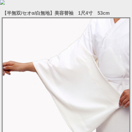
【半無双/セオα/白無地】美容替袖 1尺4寸 53cm