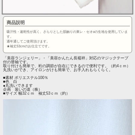
商品説明
吸汗性・速乾性が高く、さらりとした肌触りの東レ・セオαの生地を使用していま
す。
通年通してご使用頂けます。
★袖丈53cmのお仕立てです。
「美容ランジェリー」・「美容かんたん長襦袢」対応のマジックテープ
付の替袖です。
取り付けも簡単で、裄の調節が自在にできるので便利です。（約4ｃｍ）
丸洗いができ、アイロンがけも簡単で、お手入れもらくらく。
■素材 ポリエステル100％
■色 白
●丸洗いできます
企画 装いの道（株）
■サイズ 幅32ｃｍ 袖丈53ｃｍ（約）